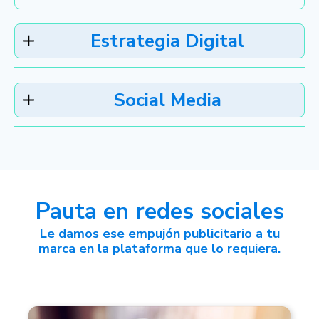
Estrategia Digital
Social Media
Pauta en redes sociales
Generamos un plan de comunicaciones
Le damos ese empujón publicitario a tu
necesario para captar los clientes que
marca en la plataforma que lo requiera.
te interesan.
Creamos contenido alineado con tus
objetivos de mercado, utilizando las
últimas tendencias y los mejores